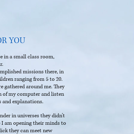
OR YOU
e in a small class room,
r.
omplished missions there, in
ldren ranging from 5 to 20.
re gathered around me. They
en of my computer and listen
 and explanations.
der in universes they didn't
 I am opening their minds to
lick they can meet new