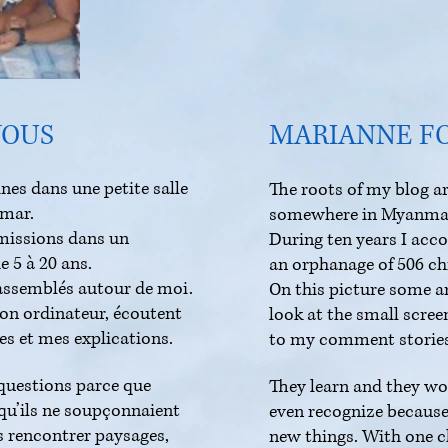
VOUS
MARIANNE F
ines dans une petite salle
The roots of my blog ar
nmar.
somewhere in Myanma
 missions dans un
During ten years I acc
e 5 à 20 ans.
an orphanage of 506 chi
rassemblés autour de moi.
On this picture some a
mon ordinateur, écoutent
look at the small scre
s et mes explications.
to my comment stories
 questions parce que
They learn and they won
s qu’ils ne soupçonnaient
even recognize because
is rencontrer paysages,
new things. With one c