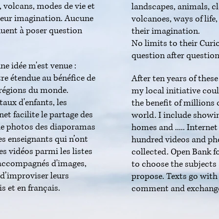
 volcans, modes de vie et
landscapes, animals, cl
 leur imagination. Aucune
volcanoes,
ways of life
inuent à poser question
their imagination.
No limits to their Curi
question after question
ne idée m'est venue :
tre étendue au bénéfice de
After ten years of thes
s régions du monde.
my local initiative cou
taux d'enfants, les
the benefit of millions 
rnet facilite le partage des
world. I include showi
 de photos des diaporamas
homes and ..... Internet
es enseignants qui n’ont
hundred videos and ph
es vidéos parmi les listes
collected. Open Bank f
 accompagnés d'images,
to choose the subjects
 d’improviser leurs
propose. Texts go with 
 et en français.
comment and exchange