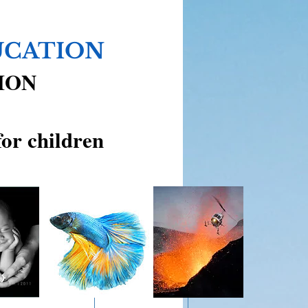
UCATION
ION
for children