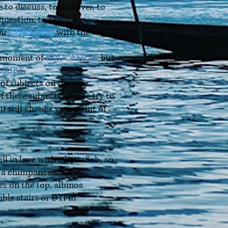
e to discuss, to discover, to
 question, to react, to
eir
CURIOSITY
with the
a moment of
EDUCATION
,
but
ASURE
.
t of subjects on the side.
f these subjects, please try to
 will change your point of
ll in love with a bettafish, an
r a chimpanzee.
s on the top, albinos
ble stairs or DYI in