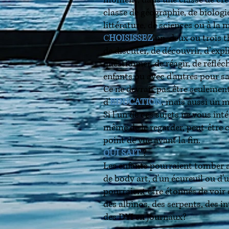
moment, dans une classe de cré
classe de géographie, de biologi
littérature, de sciences ou à la ma
C
HOISISSEZ
un, deux ou trois 
de discuter, de découvrir, d’expl
questionner, de réagir, de réfléc
enfants ou avec d’autres pour sat
Ce ne devrait pas être seuleme
d'
EDUCATION
, mais aussi un
Si l’un de ces sujets ne vous in
même de le regarder, peut-être
point de vue avant la fin.
QUI SAIT
?
Les enfants pourraient tomber 
de body art, d'un écureuil ou d'
pourraient être étonnés de voi
des albinos, des serpents, des i
des DYI en journaux?