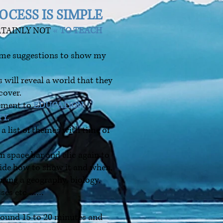
OCESS IS SIMPLE
RTAINLY NOT
«
TO TEACH
ome suggestions to show my
 will reveal a world that they
scover.
ement to
EDUCATION
Y.
 a list of themes with time of
on space bar and clic again to
cide how to show it and when,
during a geography, biology,
asses etc ……
around 15 to 20 minutes and