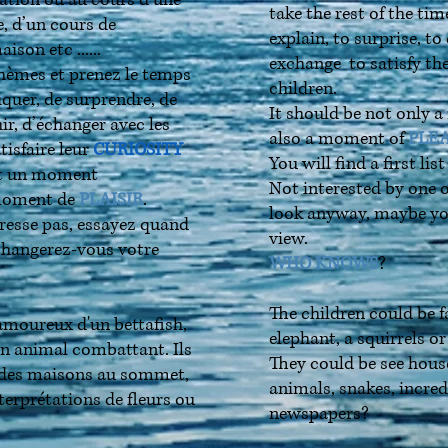
ation ou au cours d’une
take the rest of the tim
e, d’un cours de
explain, to surprise, to
ison etc ......
exchange to satisfy th
thèmes et prenez le temps
children.
iquer, de surprendre, de
It should be not only 
hir, d’échanger avec les
also a moment of
PLE
isfaire leur
CURIOSITY
You will find a first lis
nt un moment
Not interested by one o
 moment de
PLAISIR
.
look anyway, maybe you
téresse pas, essayez quand
view.
 changerez-vous votre
WHO KNOWS
?
The children could be fa
amoureux d'un bettafish,
elephant, a squirrels o
un animal combattant. Ils
They could be see house
r des maisons au sommet,
animals, snakes, incredi
nterprétations de fleurs ou
newspapers?