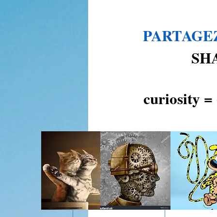
PARTAGEZ
SH
curiosity =