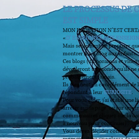
LE PROCESSUS DE 
EST SIMPLE
MON INTENTION N’EST CERT
«
D’ ENSEIGNER AUX ENSEIG
Mais seulement de proposer qu
montrer mon blog aux enfants.
Ces blogs (diaporamas et videos
dévoileront un monde qu’ils ne
probablement jamais.
Ils viennent en complément de l
répondant à leur
CURIOSITE
.
Pour vous aider, j’ai établi une 
arrêter sur la page ou sur une 
commentaires cliquez sur la bar
à nouveau pour continuer) .
Vous devez décider comment le 