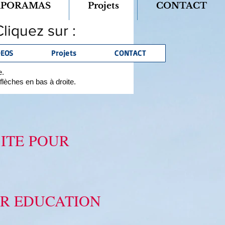
APORAMAS
Projets
CONTACT
liquez sur :
DEOS
Projets
CONTACT
e.
flèches en bas à droite.
ITE
POUR
OR EDUCATION