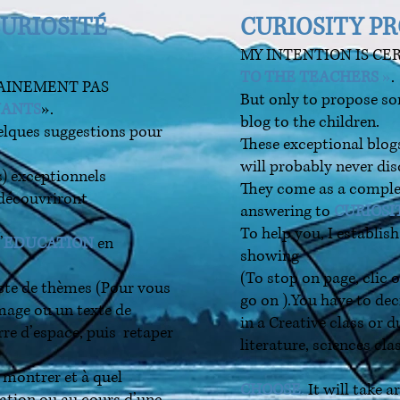
CURIOSITÉ
CURIOSITY PR
MY INTENTION IS CE
TO THE TEACHERS
»
.
AINEMENT PAS
But only to propose s
NANTS
».
blog to the children.
elques suggestions pour
These exceptional blogs
will probably never di
) exceptionnels
They come as a compl
 découvriront
answering to
CURIOSIT
To help you, I establish
’
EDUCATION
en
showing
(To stop on page, clic 
liste de thèmes (Pour vous
go on ).You have to de
image ou un texte de
in a Creative class or 
re d’espace, puis retaper
literature, sciences cl
montrer et à quel
CHOOSE
.
It will take 