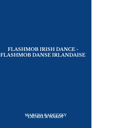
FLASHMOB IRISH DANCE -
FLASHMOB DANSE IRLANDAISE
MARCHA RADETZKY
LAUREL & HARDY