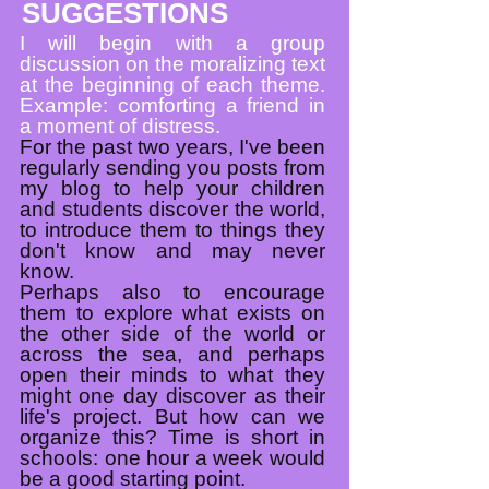
SUGGESTIONS
I will begin with a group
discussion on the moralizing text
at the beginning of each theme.
Example: comforting a friend in
a moment of distress.
For the past two years, I've been
regularly sending you posts from
my blog to help your children
and students discover the world,
to introduce them to things they
don't know and may never
know.​
Perhaps also to encourage
them to explore what exists on
the other side of the world or
across the sea, and perhaps
open their minds to what they
might one day discover as their
life's project. But how can we
organize this? Time is short in
schools: one hour a week would
be a good starting point.