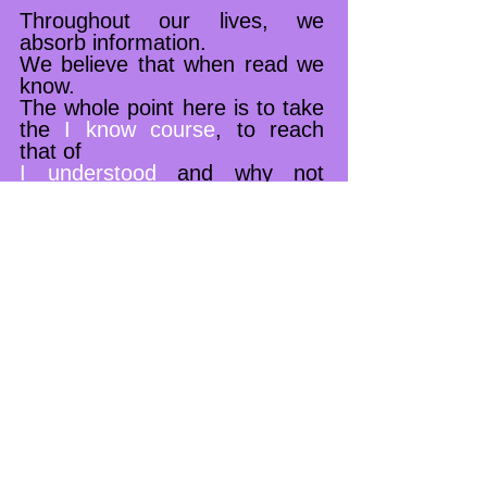
Throughout our lives, we
absorb information.
We believe that when read we
know.
The whole point here is to take
the
I know course
, to reach
that of
I understood
and why not
reach the mastery
.
THE ESSENTIAL IS NOT TO
LEARN … BUT TO
UNDERSTAND
There is no recipe for learning.
First there is
curiosity
,
then
discovery
, then the desire
becomes the urge to learn new
things.
Be curious, always, all the
time!
Taking an interest in a subject
that is new to us is already half