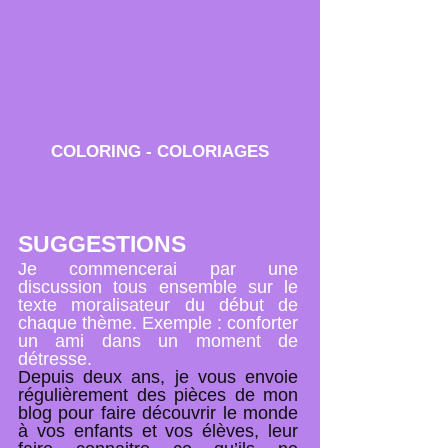
COLORING - COLORIAGES
SUGGESTIONS
Je commencerai par une
discussion tous ensemble sur le
texte moralisateur du début de
chaque thème. Exemple : conforter
un ami dans un moment de
détresse.
Depuis deux ans, je vous envoie
régulièrement des pièces de mon
blog pour faire découvrir le monde
à vos enfants et vos élèves, leur