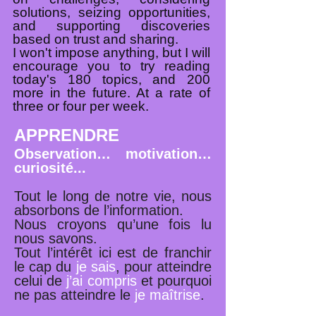
solutions, seizing opportunities,
and supporting discoveries
based on trust and sharing.
I won't impose anything, but I will
encourage you to try reading
today's 180 topics, and 200
more in the future. At a rate of
three or four per week.
APPRENDRE
Observation… motivation…
curiosité...
Tout le long de notre vie, nous
absorbons de l’information.
Nous croyons qu’une fois lu
nous savons.
Tout l’intérêt ici est de franchir
le cap du
je sais
, pour atteindre
celui de
j’ai compris
et pourquoi
ne pas atteindre le
je maîtrise
.