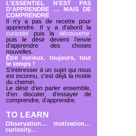
L’ESSENTIEL N’EST PAS
D’APPRENDRE … MAIS DE
COMPRENDRE
Il n'y a pas de recette pour
apprendre. Il y a d'abord la
curiosité
puis la
découverte
,
puis le désir devient l’envie
d'apprendre des choses
nouvelles.
Être curieux, toujours, tout
le temps !
S’intéresser à un sujet qui nous
est inconnu, c’est déjà la moitié
du chemin.
Le désir d’en parler ensemble,
d’en discuter, d’essayer de
comprendre, d’apprendre.
TO LEARN
Observation… motivation…
curiosity...